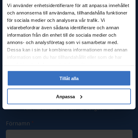
BOKA EN KOSTNADSFRI
Vi använder enhetsidentifierare för att anpassa innehållet
och annonserna till användarna, tillhandahålla funktioner
TAKBESIKTNING I BLEKINGE
för sociala medier och analysera vår trafik. Vi
vidarebefordrar även sådana identifierare och annan
Vill du veta hur ditt tak mår? Vi erbjuder en
information från din enhet till de sociala medier och
kostnadsfri besiktning där du får en ärlig
annons- och analysföretag som vi samarbetar med.
rekommendation och en tydlig plan framåt.
Dessa kan i sin tur kombinera informationen med annan
Kontakta oss idag – så hjälper vi dig till ett tryggt
information som du har tillhandahållit eller som de har
och hållbart tak.
samlat in när du har använt deras tjänster.
Tillåt alla
Kontakta oss för kostnadsfri besiktning
Anpassa
*
Fält markerade med en
är obligatoriskt
Förnamn
*