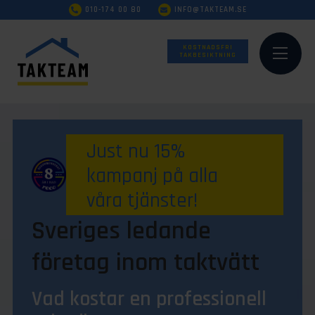
010-174 00 80
INFO@TAKTEAM.SE
KOSTNADSFRI
TAKBESIKTNING
Just nu 15%
kampanj på alla
våra tjänster!
Sveriges ledande
företag inom taktvätt
Vad kostar en professionell