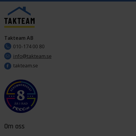
Takteam AB
010-174 00 80
info@takteam.se
takteam.se
Om oss