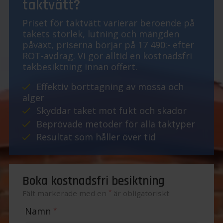
taktvätt?
Priset för taktvätt varierar beroende på
takets storlek, lutning och mängden
påväxt, priserna börjar på 17 490:- efter
ROT-avdrag. Vi gör alltid en kostnadsfri
takbesiktning innan offert.
Effektiv borttagning av mossa och
alger
Skyddar taket mot fukt och skador
Beprövade metoder för alla taktyper
Resultat som håller över tid
Boka kostnadsfri besiktning
*
Fält markerade med en
är obligatoriskt
Namn
*