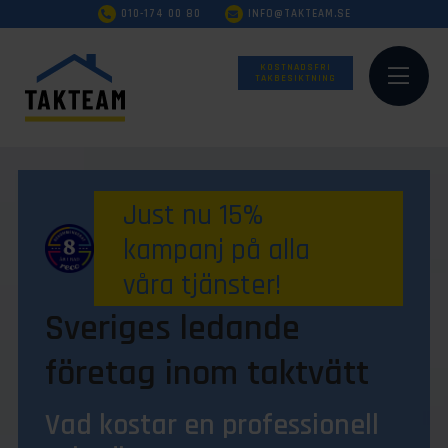
010-174 00 80
INFO@TAKTEAM.SE
KOSTNADSFRI
TAKBESIKTNING
Just nu 15%
kampanj på alla
våra tjänster!
Sveriges ledande
företag inom taktvätt
Vad kostar en professionell