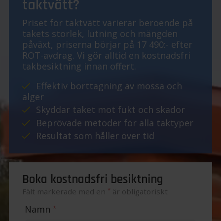
taktvätt?
Priset för taktvätt varierar beroende på
takets storlek, lutning och mängden
påväxt, priserna börjar på 17 490:- efter
ROT-avdrag. Vi gör alltid en kostnadsfri
takbesiktning innan offert.
Effektiv borttagning av mossa och
alger
Skyddar taket mot fukt och skador
Beprövade metoder för alla taktyper
Resultat som håller över tid
Boka kostnadsfri besiktning
*
Fält markerade med en
är obligatoriskt
Namn
*