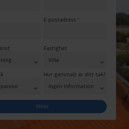
E-postadress
*
jänst
Fastighet
ak
Hur gammalt är ditt tak?