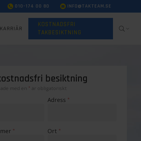
010-174 00 80
INFO@TAKTEAM.SE
KOSTNADSFRI
KARRIÄR
TAKBESIKTNING
ostnadsfri besiktning
rade med en
*
är obligatoriskt
Adress
*
mmer
Ort
*
*