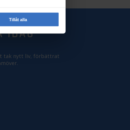
Tillåt alla
A IDAG
 tak nytt liv, förbättrat
amöver.