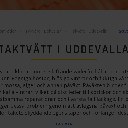
 områden
»
Takvård i Bohuslän
»
Takvård i Uddevalla
»
Taktvä
TAKTVÄTT I UDDEVALL
vsnära klimat möter skiftande väderförhållanden, ut
unt. Regniga höstar, blåsiga vintrar och fuktiga vå
ör mossa, alger och annan påväxt. Påväxten binder f
alla vintrar, vilket på sikt leder till sprickor och s
ostsamma reparationer och i värsta fall läckage. En p
ger dessa problem genom att avlägsna påväxt och
ller takets skyddande egenskaper och förlänger dess
LÄS MER