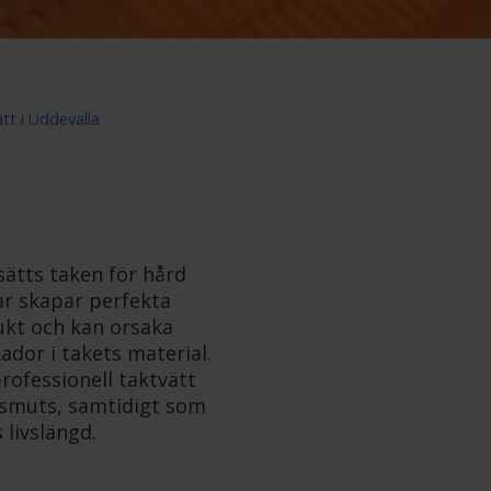
tt i Uddevalla
A
sätts taken för hård
rar skapar perfekta
ukt och kan orsaka
kador i takets material.
rofessionell taktvätt
 smuts, samtidigt som
 livslängd.