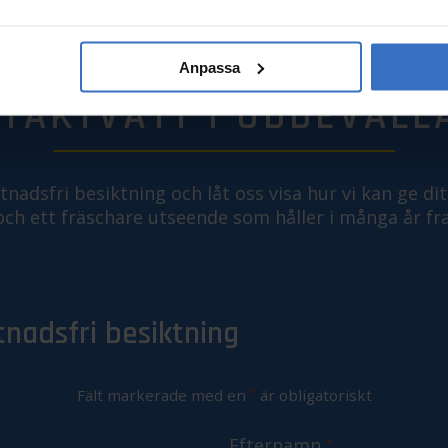
Anpassa
TAKTVÄTT I UDDEVALL
nadsfri besiktning och låt oss visa hur vi kan ge ditt
och ett fräschare utseende som håller i många år fr
tnadsfri besiktning
Fält markerade med en
*
är obligatoriskt
Efternamn
*