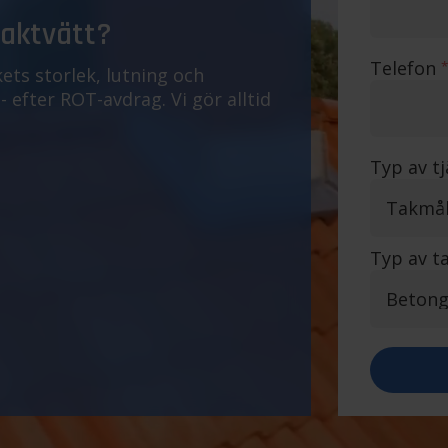
taktvätt?
Telefon
*
ets storlek, lutning och
 efter ROT-avdrag. Vi gör alltid
Typ av t
Typ av t