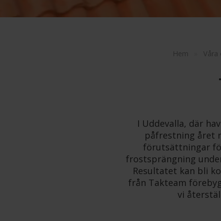
Hem
»
Våra
I Uddevalla, där ha
påfrestning året r
förutsättningar f
frostsprängning under k
Resultatet kan bli k
från Takteam förebyg
vi återstä