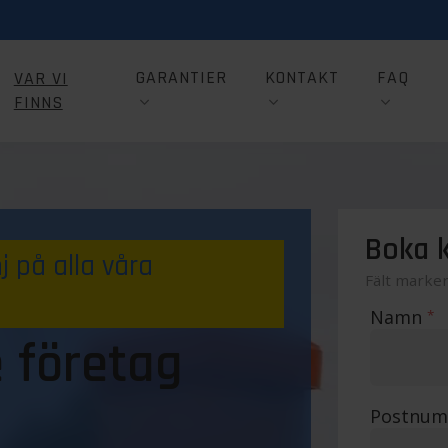
GARANTIER
KONTAKT
FAQ
VAR VI
FINNS
Boka k
 på alla våra
Fält marke
Namn
*
 företag
Postnu