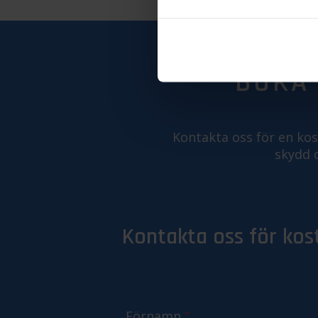
BOKA 
Kontakta oss för en kost
skydd 
Kontakta oss för kos
Förnamn
*