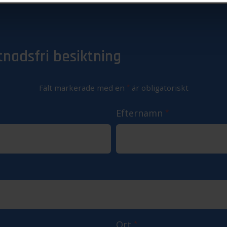
tnadsfri besiktning
Fält markerade med en
*
är obligatoriskt
Efternamn
*
Ort
*