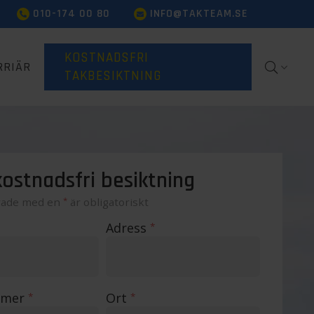
010-174 00 80
INFO@TAKTEAM.SE
KOSTNADSFRI
RRIÄR
TAKBESIKTNING
ostnadsfri besiktning
rade med en
*
är obligatoriskt
Adress
*
mmer
Ort
*
*