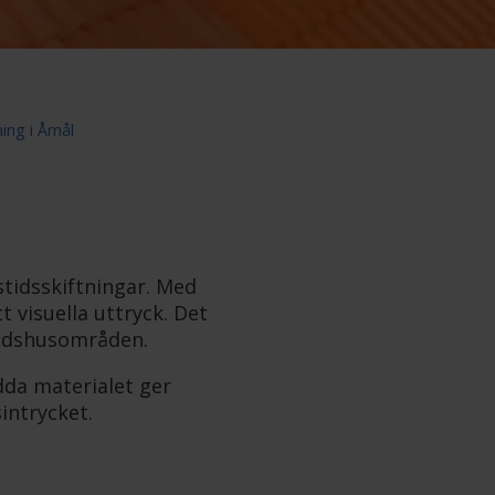
ing i Åmål
stidsskiftningar. Med
t visuella uttryck. Det
itidshusområden.
ydda materialet ger
intrycket.