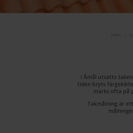
Hem
»
V
I Åmål utsätts taken
tiden bryts färgskikte
märks ofta på p
Takmålning är ett 
målningen