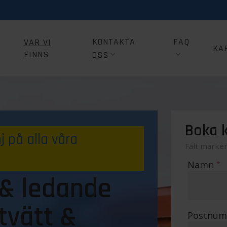
KONTAKTA
FAQ
VAR VI
KA
FINNS
OSS
Boka k
 på alla våra
Fält marke
Namn
*
 & ledande
tvätt &
Postnu