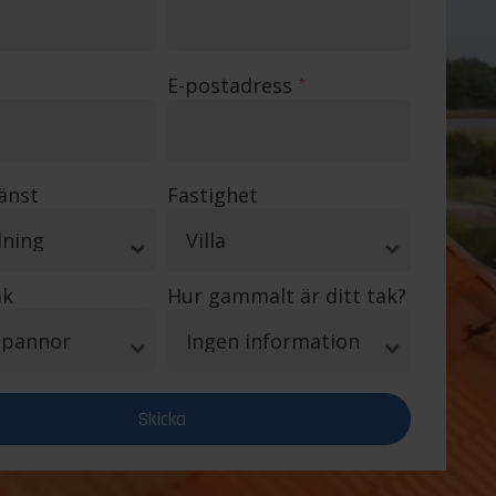
E-postadress
*
jänst
Fastighet
ak
Hur gammalt är ditt tak?