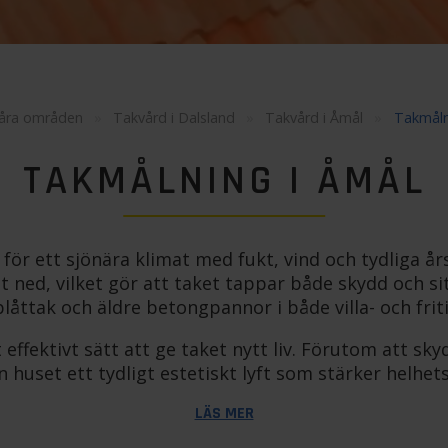
åra områden
»
Takvård i Dalsland
»
Takvård i Åmål
»
Takmåln
TAKMÅLNING I ÅMÅL
 för ett sjönära klimat med fukt, vind och tydliga år
t ned, vilket gör att taket tappar både skydd och sit
låttak och äldre betongpannor i både villa- och fr
effektivt sätt att ge taket nytt liv. Förutom att sk
 huset ett tydligt estetiskt lyft som stärker helhets
LÄS MER