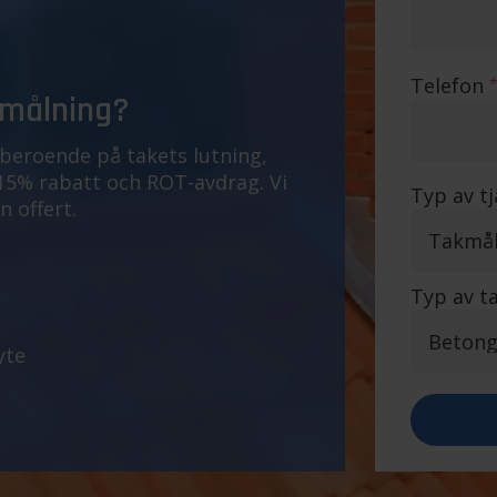
Telefon
*
kmålning?
 beroende på takets lutning,
 15% rabatt och ROT-avdrag. Vi
Typ av t
n offert.
Typ av t
yte