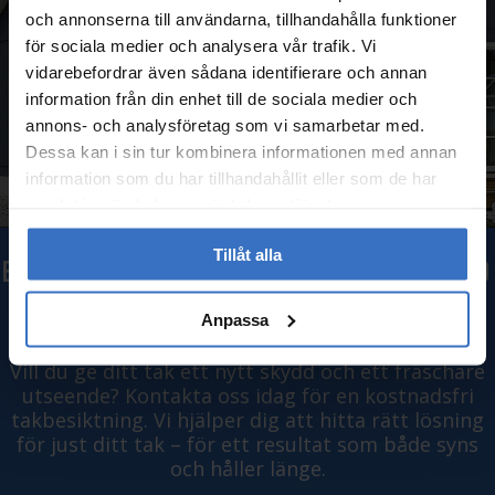
och annonserna till användarna, tillhandahålla funktioner
för sociala medier och analysera vår trafik. Vi
vidarebefordrar även sådana identifierare och annan
information från din enhet till de sociala medier och
annons- och analysföretag som vi samarbetar med.
Dessa kan i sin tur kombinera informationen med annan
information som du har tillhandahållit eller som de har
samlat in när du har använt deras tjänster.
Tillåt alla
BOKA TAKMÅLNING PÅ ÖLAND
IDAG
Anpassa
Vill du ge ditt tak ett nytt skydd och ett fräschare
utseende? Kontakta oss idag för en kostnadsfri
takbesiktning. Vi hjälper dig att hitta rätt lösning
för just ditt tak – för ett resultat som både syns
och håller länge.