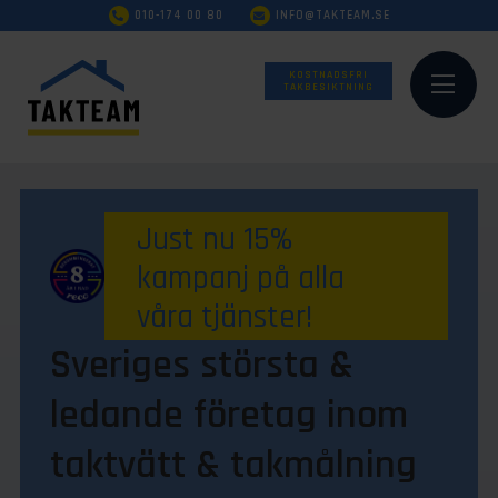
010-174 00 80
INFO@TAKTEAM.SE
KOSTNADSFRI
TAKBESIKTNING
Just nu 15%
kampanj på alla
våra tjänster!
Sveriges största &
ledande företag inom
taktvätt & takmålning