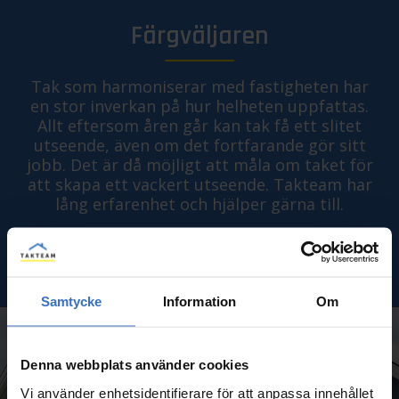
Färgväljaren
Tak som harmoniserar med fastigheten har
en stor inverkan på hur helheten uppfattas.
Allt eftersom åren går kan tak få ett slitet
utseende, även om det fortfarande gör sitt
jobb. Det är då möjligt att måla om taket för
att skapa ett vackert utseende. Takteam har
lång erfarenhet och hjälper gärna till.
TESTA FÄRGVÄLJAREN
Samtycke
Information
Om
Denna webbplats använder cookies
Vi använder enhetsidentifierare för att anpassa innehållet