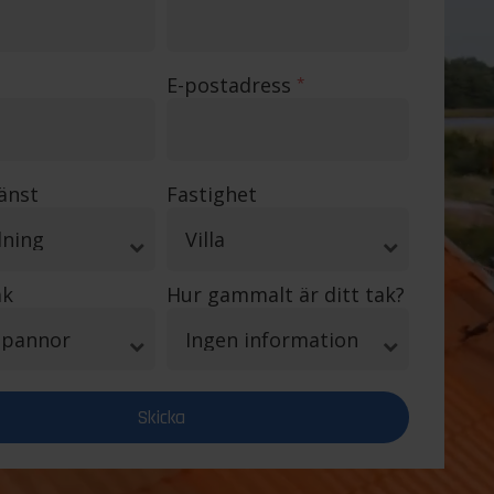
E-postadress
*
jänst
Fastighet
ak
Hur gammalt är ditt tak?