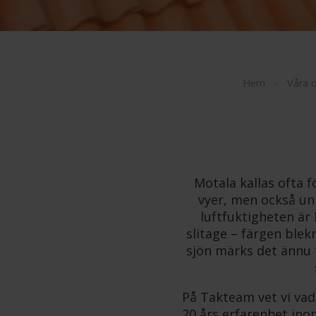
Hem
»
Våra 
Motala kallas ofta 
vyer, men också uni
luftfuktigheten är 
slitage – färgen blek
sjön märks det ännu 
På Takteam vet vi vad 
20 års erfarenhet ino