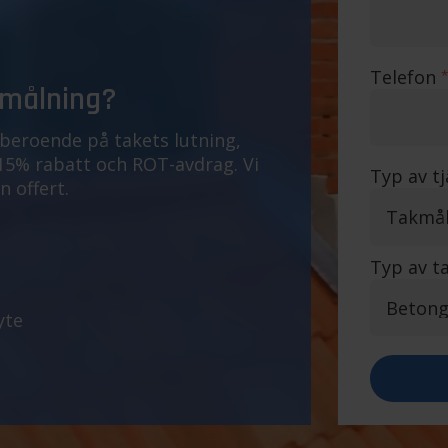
Telefon
*
kmålning?
 beroende på takets lutning,
 15% rabatt och ROT-avdrag. Vi
Typ av t
n offert.
Typ av t
yte