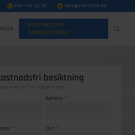
010-174 00 80
INFO@TAKTEAM.SE
KOSTNADSFRI
RRIÄR
TAKBESIKTNING
ostnadsfri besiktning
rade med en
*
är obligatoriskt
Adress
*
mmer
Ort
*
*