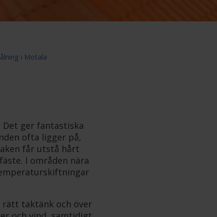
lning i Motala
A
 Det ger fantastiska
nden ofta ligger på,
Taken får utstå hårt
 fäste. I områden nära
temperaturskiftningar
.
d rätt taktänk och över
er och vind, samtidigt