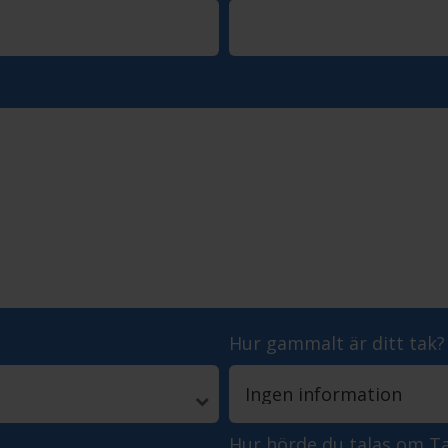
Hur gammalt är ditt tak?
Hur hörde du talas om T