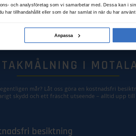
nnons- och analysföretag som vi samarbetar med. Dessa kan i sin
har tillhandahållit eller som de har samlat in när du har använt 
Anpassa
 TAKMÅLNING I MOTALA
k egentligen mår? Låt oss göra en kostnadsfri besikt
rigt skydd och ett fräscht utseende – alltid upp till
tnadsfri besiktning