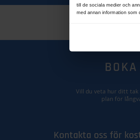
till de sociala medier och a
med annan information som du 
BOKA
Vill du veta hur ditt ta
plan för långva
Kontakta oss för kos