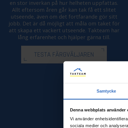
en stor inverkan på hur helheten uppfattas.
Allt eftersom åren går kan tak få ett slitet
utseende, även om det fortfarande gör sitt
jobb. Det är då möjligt att måla om taket för
att skapa ett vackert utseende. Takteam har
lång erfarenhet och hjälper gärna till.
TESTA FÄRGVÄLJAREN
Samtycke
Denna webbplats använder 
Vi använder enhetsidentifierar
sociala medier och analysera 