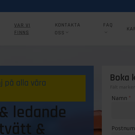
KONTAKTA
FAQ
VAR VI
KA
FINNS
OSS
Boka k
 på alla våra
Fält marke
Namn
*
 & ledande
tvätt &
Postnu