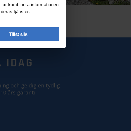
 tur kombinera informationen
deras tjänster.
Tillåt alla
 IDAG
ning och ge dig en tydlig
 10 års garanti.