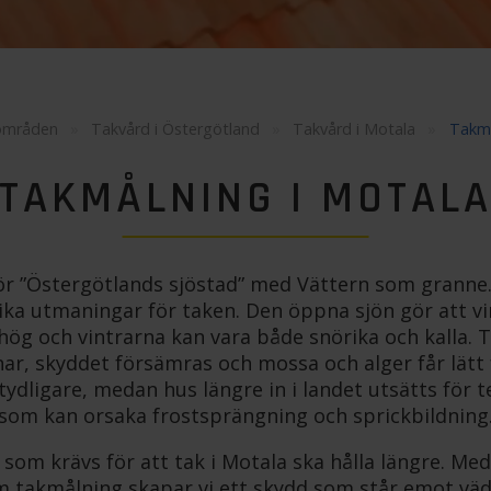
områden
»
Takvård i Östergötland
»
Takvård i Motala
»
Takmå
TAKMÅLNING I MOTAL
för ”Östergötlands sjöstad” med Vättern som granne.
ka utmaningar för taken. Den öppna sjön gör att vi
hög och vintrarna kan vara både snörika och kalla. 
nar, skyddet försämras och mossa och alger får lätt
tydligare, medan hus längre in i landet utsätts för 
som kan orsaka frostsprängning och sprickbildning
som krävs för att tak i Motala ska hålla längre. Me
m takmålning skapar vi ett skydd som står emot väd