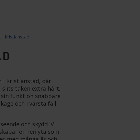
 i Kristianstad
AD
 i Kristianstad, där
 slits taken extra hårt.
r sin funktion snabbare
kage och i värsta fall
tseende och skydd. Vi
 skapar en ren yta som
aket med många år och