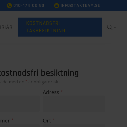
010-174 00 80
INFO@TAKTEAM.SE
KOSTNADSFRI
RRIÄR
TAKBESIKTNING
ostnadsfri besiktning
rade med en
*
är obligatoriskt
Adress
*
mmer
Ort
*
*