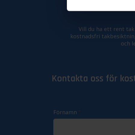
BOKA T
Vill du ha ett rent t
kostnadsfri takbesiktning
och l
Kontakta oss för kos
Förnamn
*