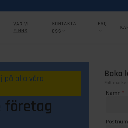
KONTAKTA
FAQ
VAR VI
KA
FINNS
OSS
Boka k
 på alla våra
Fält marke
Namn
*
 företag
Postnu