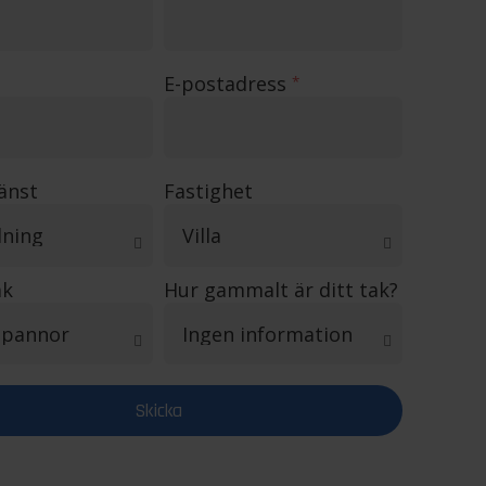
E-postadress
*
jänst
Fastighet
ak
Hur gammalt är ditt tak?