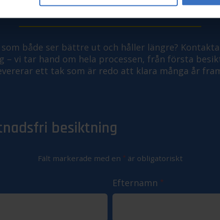
AKTVÄTT I KRISTIANST
ak som både ser bättre ut och håller längre? Kontakta
 – vi tar hand om hela processen, från första besiktn
evererar ett tak som är redo att klara många år fra
tnadsfri besiktning
Fält markerade med en
*
är obligatoriskt
Efternamn
*