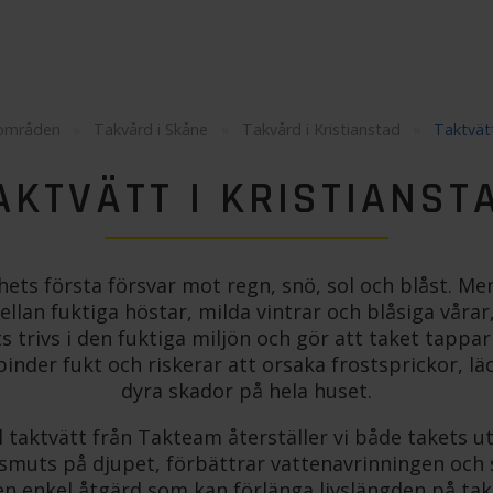
 områden
»
Takvård i Skåne
»
Takvård i Kristianstad
»
Taktvätt
AKTVÄTT I KRISTIANST
hets första försvar mot regn, snö, sol och blåst. Men
llan fuktiga höstar, milda vintrar och blåsiga vårar,
 trivs i den fuktiga miljön och gör att taket tappa
inder fukt och riskerar att orsaka frostsprickor, läc
dyra skador på hela huset.
 taktvätt från Takteam återställer vi både takets u
smuts på djupet, förbättrar vattenavrinningen och
r en enkel åtgärd som kan förlänga livslängden på t