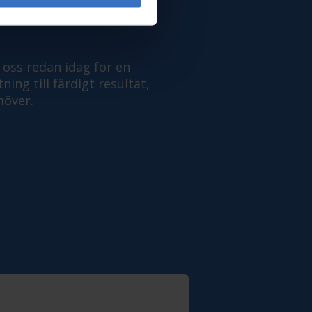
AD IDAG
 oss redan idag för en
ing till färdigt resultat,
möver.