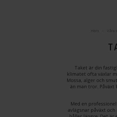
Hem
»
Våra
T
Taket är din fastig
klimatet ofta växlar me
Mossa, alger och smuts
än man tror. Påväxt b
Med en professionell
avlägsnar påväxt och 
håller längre. Det ä