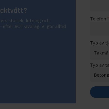
taktvätt?
Telefon
*
ets storlek, lutning och
 efter ROT-avdrag. Vi gör alltid
Typ av t
Typ av t