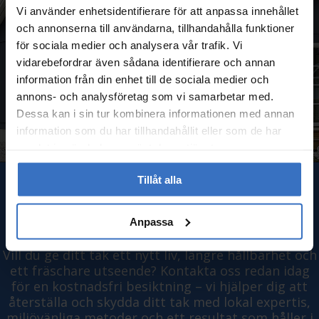
Vi använder enhetsidentifierare för att anpassa innehållet
och annonserna till användarna, tillhandahålla funktioner
för sociala medier och analysera vår trafik. Vi
vidarebefordrar även sådana identifierare och annan
information från din enhet till de sociala medier och
annons- och analysföretag som vi samarbetar med.
Dessa kan i sin tur kombinera informationen med annan
information som du har tillhandahållit eller som de har
samlat in när du har använt deras tjänster.
Tillåt alla
BOKA TAKMÅLNING I SKÅNE
IDAG
Anpassa
Vill du ge ditt tak ett nytt liv, längre hållbarhet och
ett fräschare utseende? Kontakta oss redan idag
för en kostnadsfri besiktning – vi hjälper dig att
återställa och skydda ditt tak med lokal expertis,
miljövänliga metoder och ett resultat som håller i