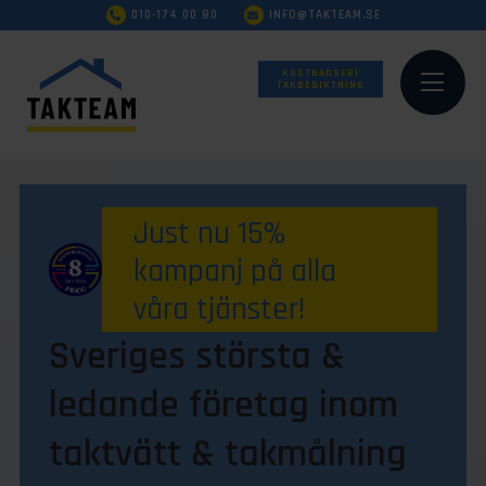
010-174 00 80
INFO@TAKTEAM.SE
KOSTNADSFRI
TAKBESIKTNING
Just nu 15%
kampanj på alla
våra tjänster!
Sveriges största &
ledande företag inom
taktvätt & takmålning