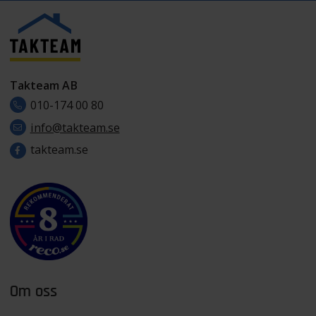
Takteam AB
010-174 00 80
info@takteam.se
takteam.se
Om oss