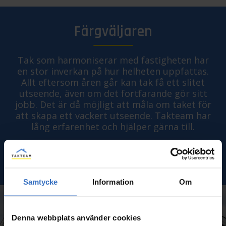
Färgväljaren
Tak som harmoniserar med fastigheten har
en stor inverkan på hur helheten uppfattas.
Allt eftersom åren går kan tak få ett slitet
utseende, även om det fortfarande gör sitt
jobb. Det är då möjligt att måla om taket för
att skapa ett vackert utseende. Takteam har
lång erfarenhet och hjälper gärna till.
TESTA FÄRGVÄLJAREN
Samtycke
Information
Om
Denna webbplats använder cookies