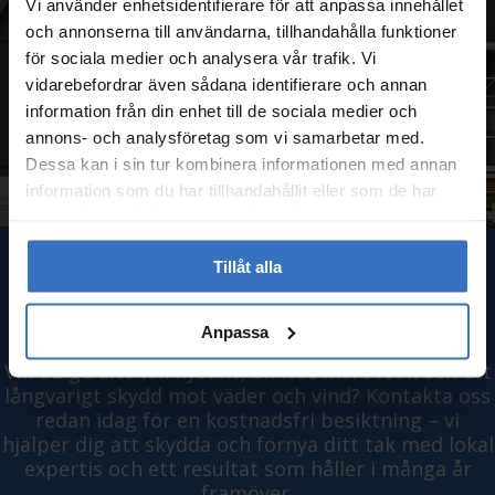
Vi använder enhetsidentifierare för att anpassa innehållet
och annonserna till användarna, tillhandahålla funktioner
för sociala medier och analysera vår trafik. Vi
vidarebefordrar även sådana identifierare och annan
information från din enhet till de sociala medier och
annons- och analysföretag som vi samarbetar med.
Dessa kan i sin tur kombinera informationen med annan
information som du har tillhandahållit eller som de har
samlat in när du har använt deras tjänster.
BOKA TAKMÅLNING I YSTAD
Tillåt alla
IDAG
Anpassa
Vill du ge ditt tak nytt liv, en fräschare look och ett
långvarigt skydd mot väder och vind? Kontakta oss
redan idag för en kostnadsfri besiktning – vi
hjälper dig att skydda och förnya ditt tak med lokal
expertis och ett resultat som håller i många år
framöver.