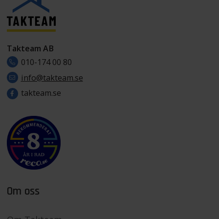
Takteam AB
010-174 00 80
info@takteam.se
takteam.se
Om oss