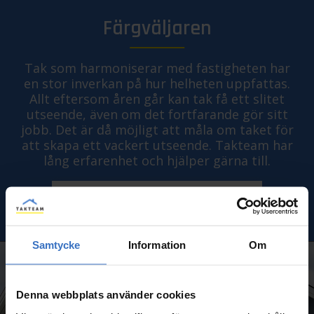
Färgväljaren
Tak som harmoniserar med fastigheten har
en stor inverkan på hur helheten uppfattas.
Allt eftersom åren går kan tak få ett slitet
utseende, även om det fortfarande gör sitt
jobb. Det är då möjligt att måla om taket för
att skapa ett vackert utseende. Takteam har
lång erfarenhet och hjälper gärna till.
TESTA FÄRGVÄLJAREN
Samtycke
Information
Om
Denna webbplats använder cookies