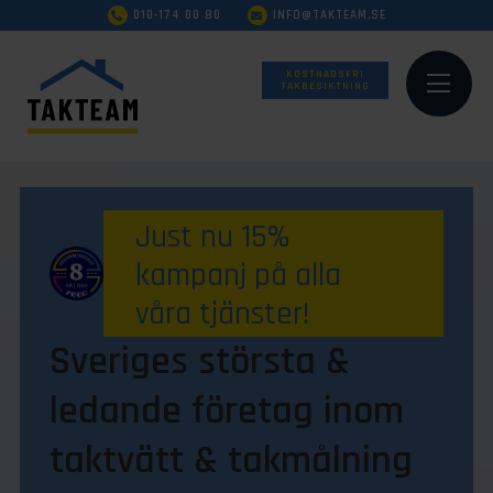
010-174 00 80
INFO@TAKTEAM.SE
KOSTNADSFRI
TAKBESIKTNING
Just nu 15%
kampanj på alla
våra tjänster!
Sveriges största &
ledande företag inom
taktvätt & takmålning