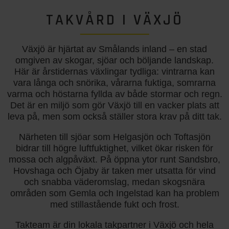
TAKVÅRD I VÄXJÖ
Växjö är hjärtat av Smålands inland – en stad
omgiven av skogar, sjöar och böljande landskap.
Här är årstidernas växlingar tydliga: vintrarna kan
vara långa och snörika, vårarna fuktiga, somrarna
varma och höstarna fyllda av både stormar och regn.
Det är en miljö som gör Växjö till en vacker plats att
leva på, men som också ställer stora krav på ditt tak.
Närheten till sjöar som Helgasjön och Toftasjön
bidrar till högre luftfuktighet, vilket ökar risken för
mossa och algpåväxt. På öppna ytor runt Sandsbro,
Hovshaga och Öjaby är taken mer utsatta för vind
och snabba väderomslag, medan skogsnära
områden som Gemla och Ingelstad kan ha problem
med stillastående fukt och frost.
Takteam är din lokala takpartner i Växjö och hela