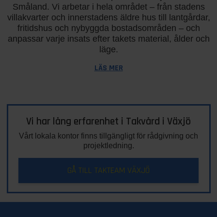
Småland. Vi arbetar i hela området – från stadens
villakvarter och innerstadens äldre hus till lantgårdar,
fritidshus och nybyggda bostadsområden – och
anpassar varje insats efter takets material, ålder och
läge.
LÄS MER
Vi har lång erfarenhet i Takvård i Växjö
Vårt lokala kontor finns tillgängligt för rådgivning och
projektledning.
GÅ TILL TAKTEAM VÄXJÖ