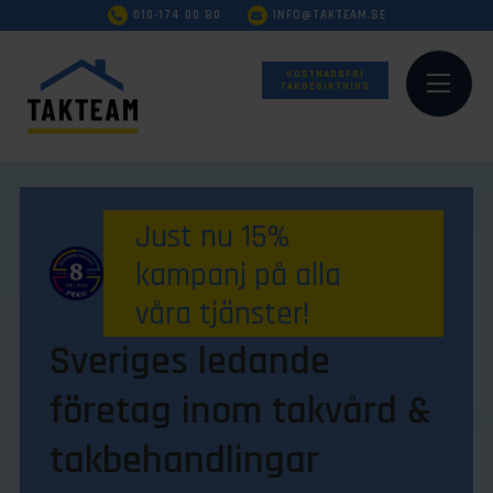
010-174 00 80
INFO@TAKTEAM.SE
KOSTNADSFRI
TAKBESIKTNING
Just nu 15%
kampanj på alla
våra tjänster!
Sveriges ledande
företag inom takvård &
takbehandlingar