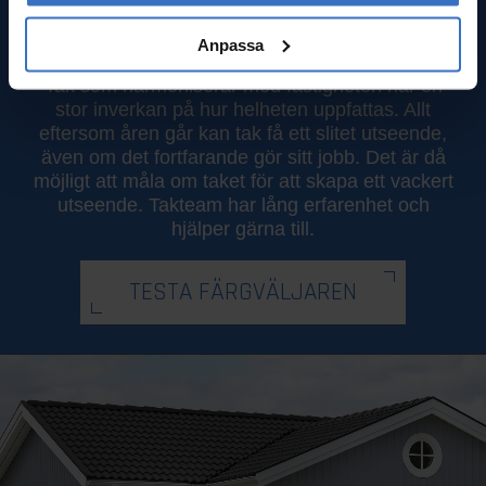
Färgväljaren
Anpassa
Tak som harmoniserar med fastigheten har en
stor inverkan på hur helheten uppfattas. Allt
eftersom åren går kan tak få ett slitet utseende,
även om det fortfarande gör sitt jobb. Det är då
möjligt att måla om taket för att skapa ett vackert
utseende. Takteam har lång erfarenhet och
hjälper gärna till.
TESTA FÄRGVÄLJAREN