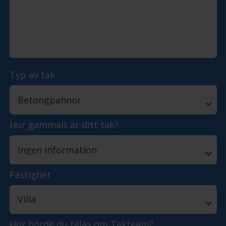
Typ av tak
Hur gammalt är ditt tak?
Fastighet
Hur hörde du talas om Takteam?