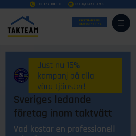
010-174 00 80
INFO@TAKTEAM.SE
KOSTNADSFRI
TAKBESIKTNING
Just nu 15%
kampanj på alla
våra tjänster!
Sveriges ledande
företag inom taktvätt
Vad kostar en professionell