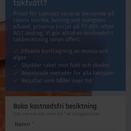
taktvätt?
Priset för taktvätt varierar beroende på
takets storlek, lutning och mängden
påväxt, priserna börjar på 17 490:- efter
ROT-avdrag. Vi gör alltid en kostnadsfri
takbesiktning innan offert.
Effektiv borttagning av mossa och
alger
Skyddar taket mot fukt och skador
Beprövade metoder för alla taktyper
Resultat som håller över tid
Boka kostnadsfri besiktning
*
Fält markerade med en
är obligatoriskt
Namn
*