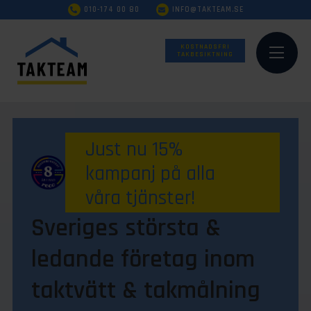
010-174 00 80
INFO@TAKTEAM.SE
KOSTNADSFRI
TAKBESIKTNING
Just nu 15%
kampanj på alla
våra tjänster!
Sveriges största &
ledande företag inom
taktvätt & takmålning