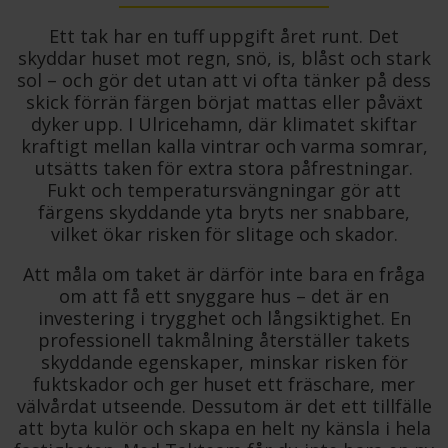
Ett tak har en tuff uppgift året runt. Det
skyddar huset mot regn, snö, is, blåst och stark
sol – och gör det utan att vi ofta tänker på dess
skick förrän färgen börjat mattas eller påväxt
dyker upp. I Ulricehamn, där klimatet skiftar
kraftigt mellan kalla vintrar och varma somrar,
utsätts taken för extra stora påfrestningar.
Fukt och temperatursvängningar gör att
färgens skyddande yta bryts ner snabbare,
vilket ökar risken för slitage och skador.
Att måla om taket är därför inte bara en fråga
om att få ett snyggare hus – det är en
investering i trygghet och långsiktighet. En
professionell takmålning återställer takets
skyddande egenskaper, minskar risken för
fuktskador och ger huset ett fräschare, mer
välvårdat utseende. Dessutom är det ett tillfälle
att byta kulör och skapa en helt ny känsla i hela