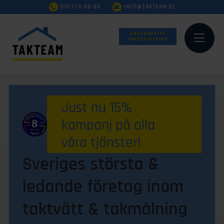
010-174 00 80
INFO@TAKTEAM.SE
KOSTNADSFRI
TAKBESIKTNING
Just nu 15%
kampanj på alla
våra tjänster!
Sveriges största &
ledande företag inom
taktvätt & takmålning