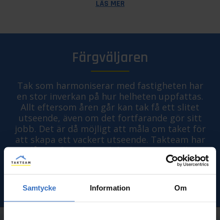
LÄS MER
Färgväljaren
Tak som harmoniserar med fastigheten har
en stor inverkan på hur helheten uppfattas.
Allt eftersom åren går kan tak få ett slitet
utseende, även om det fortfarande gör sitt
jobb. Det är då möjligt att måla om taket för
att skapa ett vackert utseende. Takteam har
lång erfarenhet och hjälper gärna till.
TESTA FÄRGVÄLJAREN
Samtycke
Information
Om