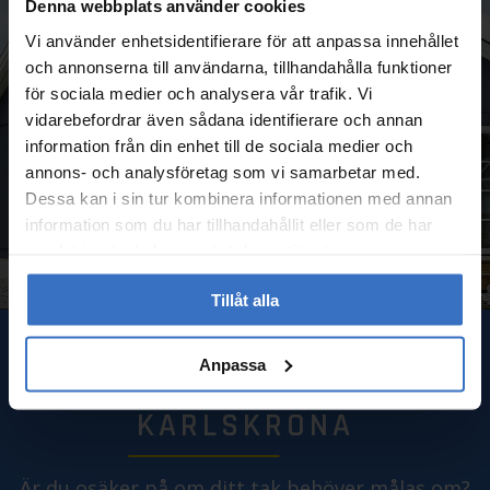
Denna webbplats använder cookies
Vi använder enhetsidentifierare för att anpassa innehållet
och annonserna till användarna, tillhandahålla funktioner
för sociala medier och analysera vår trafik. Vi
vidarebefordrar även sådana identifierare och annan
information från din enhet till de sociala medier och
annons- och analysföretag som vi samarbetar med.
Dessa kan i sin tur kombinera informationen med annan
information som du har tillhandahållit eller som de har
samlat in när du har använt deras tjänster.
Tillåt alla
BOKA EN KOSTNADSFRI
Anpassa
TAKBESIKTNING I
KARLSKRONA
Är du osäker på om ditt tak behöver målas om?