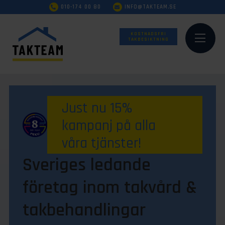
010-174 00 80
INFO@TAKTEAM.SE
KOSTNADSFRI
TAKBESIKTNING
Just nu 15%
kampanj på alla
våra tjänster!
Sveriges ledande
företag inom takvård &
takbehandlingar