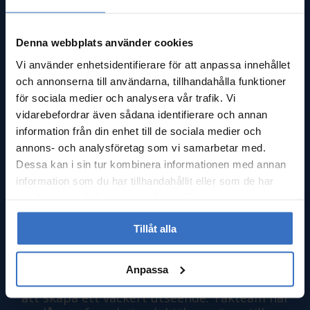
Denna webbplats använder cookies
Vi använder enhetsidentifierare för att anpassa innehållet
och annonserna till användarna, tillhandahålla funktioner
Taktvätt i Karlskrona
för sociala medier och analysera vår trafik. Vi
vidarebefordrar även sådana identifierare och annan
information från din enhet till de sociala medier och
annons- och analysföretag som vi samarbetar med.
Dessa kan i sin tur kombinera informationen med annan
Färgväljaren
information som du har tillhandahållit eller som de har
samlat in när du har använt deras tjänster.
Tak som harmoniserar med fastigheten har
Tillåt alla
en stor inverkan på hur helheten uppfattas.
Allt eftersom åren går kan tak få ett slitet
utseende, även om det fortfarande gör sitt
Anpassa
jobb. Det är då möjligt att måla om taket för
att skapa ett vackert utseende. Takteam har